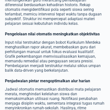
memungkinkan guru merancang pembelajaran
diferensial berdasarkan kehadiran historis. Rekap
otomatis mengidentifikasi pola seperti siswa sering
terlambat, memicu intervensi tepat waktu tanpa dugaan
subyektif. Struktur ini mempercepat adaptasi materi
pelajaran sesuai kebutuhan individu kelas.
Pengelolaan nilai otomatis meningkatkan objektivitas
Input nilai terstruktur dengan bobot Kurikulum Merdeka
menghasilkan rapor akurat, membebaskan guru dari
perhitungan manual untuk fokus evaluasi kualitatif.
Grafik perkembangan memvisualisasikan kemajuan,
memandu remedial atau pengayaan secara presisi.
Pembelajaran menjadi terstruktur melalui siklus umpan
balik data-driven yang berkelanjutan.
Penjadwalan pintar mengoptimalkan alur harian
Jadwal otomatis memastikan distribusi mata pelajaran
merata, menghindari kelelahan siswa dan
memaksimalkan utilisasi ruang. Notifikasi perubahan
menjaga disiplin waktu, sementara integrasi tugas rumah
menyinkronkan rumah-sekolah. Hasilnya, ritme