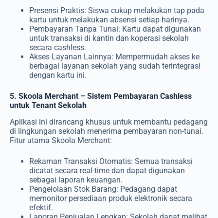
Presensi Praktis: Siswa cukup melakukan tap pada
kartu untuk melakukan absensi setiap harinya.
Pembayaran Tanpa Tunai: Kartu dapat digunakan
untuk transaksi di kantin dan koperasi sekolah
secara cashless.
Akses Layanan Lainnya: Mempermudah akses ke
berbagai layanan sekolah yang sudah terintegrasi
dengan kartu ini.
5. Skoola Merchant – Sistem Pembayaran Cashless
untuk Tenant Sekolah
Aplikasi ini dirancang khusus untuk membantu pedagang
di lingkungan sekolah menerima pembayaran non-tunai.
Fitur utama Skoola Merchant:
Rekaman Transaksi Otomatis: Semua transaksi
dicatat secara real-time dan dapat digunakan
sebagai laporan keuangan.
Pengelolaan Stok Barang: Pedagang dapat
memonitor persediaan produk elektronik secara
efektif.
Laporan Penjualan Lengkap: Sekolah dapat melihat