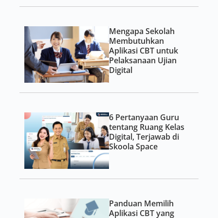
Mengapa Sekolah
Membutuhkan
Aplikasi CBT untuk
Pelaksanaan Ujian
Digital
6 Pertanyaan Guru
tentang Ruang Kelas
Digital, Terjawab di
Skoola Space
Panduan Memilih
Aplikasi CBT yang