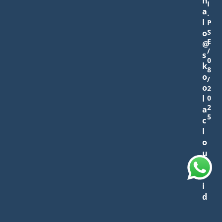
h
I
a
.
l
P
S
o
E
@
/
s
0
k
8
o
/
o
2
0
l
2
a
5
c
l
o
u
d
.
i
d