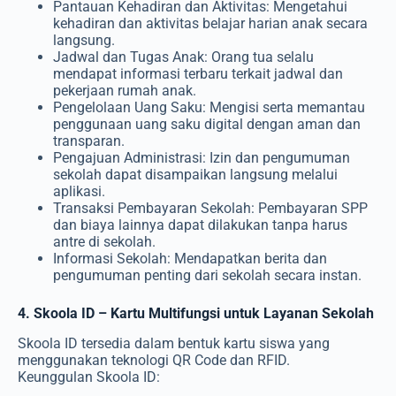
Pantauan Kehadiran dan Aktivitas: Mengetahui
kehadiran dan aktivitas belajar harian anak secara
langsung.
Jadwal dan Tugas Anak: Orang tua selalu
mendapat informasi terbaru terkait jadwal dan
pekerjaan rumah anak.
Pengelolaan Uang Saku: Mengisi serta memantau
penggunaan uang saku digital dengan aman dan
transparan.
Pengajuan Administrasi: Izin dan pengumuman
sekolah dapat disampaikan langsung melalui
aplikasi.
Transaksi Pembayaran Sekolah: Pembayaran SPP
dan biaya lainnya dapat dilakukan tanpa harus
antre di sekolah.
Informasi Sekolah: Mendapatkan berita dan
pengumuman penting dari sekolah secara instan.
4. Skoola ID – Kartu Multifungsi untuk Layanan Sekolah
Skoola ID tersedia dalam bentuk kartu siswa yang
menggunakan teknologi QR Code dan RFID.
Keunggulan Skoola ID: