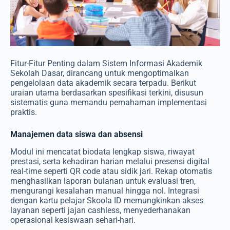
Fitur-Fitur Penting dalam Sistem Informasi Akademik
Sekolah Dasar, dirancang untuk mengoptimalkan
pengelolaan data akademik secara terpadu. Berikut
uraian utama berdasarkan spesifikasi terkini, disusun
sistematis guna memandu pemahaman implementasi
praktis.​
Manajemen data siswa dan absensi
Modul ini mencatat biodata lengkap siswa, riwayat
prestasi, serta kehadiran harian melalui presensi digital
real-time seperti QR code atau sidik jari. Rekap otomatis
menghasilkan laporan bulanan untuk evaluasi tren,
mengurangi kesalahan manual hingga nol. Integrasi
dengan kartu pelajar Skoola ID memungkinkan akses
layanan seperti jajan cashless, menyederhanakan
operasional kesiswaan sehari-hari.​