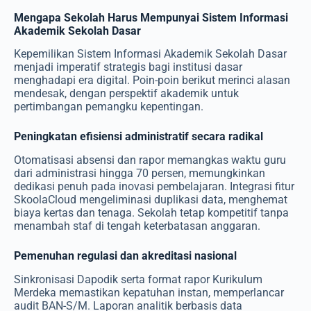
Mengapa Sekolah Harus Mempunyai Sistem Informasi
Akademik Sekolah Dasar
Kepemilikan Sistem Informasi Akademik Sekolah Dasar
menjadi imperatif strategis bagi institusi dasar
menghadapi era digital. Poin-poin berikut merinci alasan
mendesak, dengan perspektif akademik untuk
pertimbangan pemangku kepentingan.​
Peningkatan efisiensi administratif secara radikal
Otomatisasi absensi dan rapor memangkas waktu guru
dari administrasi hingga 70 persen, memungkinkan
dedikasi penuh pada inovasi pembelajaran. Integrasi fitur
SkoolaCloud mengeliminasi duplikasi data, menghemat
biaya kertas dan tenaga. Sekolah tetap kompetitif tanpa
menambah staf di tengah keterbatasan anggaran.
Pemenuhan regulasi dan akreditasi nasional
Sinkronisasi Dapodik serta format rapor Kurikulum
Merdeka memastikan kepatuhan instan, memperlancar
audit BAN-S/M. Laporan analitik berbasis data