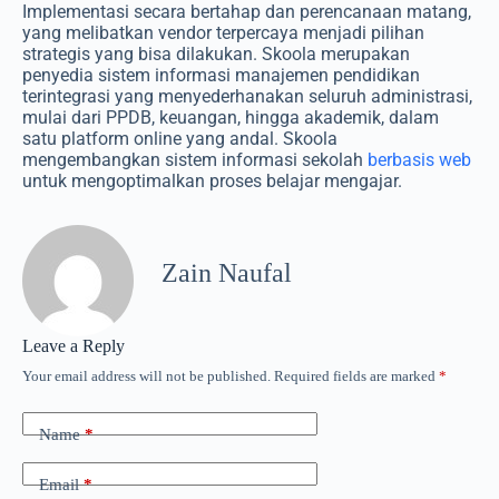
Implementasi secara bertahap dan perencanaan matang,
yang melibatkan vendor terpercaya menjadi pilihan
strategis yang bisa dilakukan. Skoola merupakan
penyedia sistem informasi manajemen pendidikan
terintegrasi yang menyederhanakan seluruh administrasi,
mulai dari PPDB, keuangan, hingga akademik, dalam
satu platform online yang andal. Skoola
mengembangkan sistem informasi sekolah
berbasis web
untuk mengoptimalkan proses belajar mengajar.
Zain Naufal
Leave a Reply
Your email address will not be published.
Required fields are marked
*
Name
*
Email
*