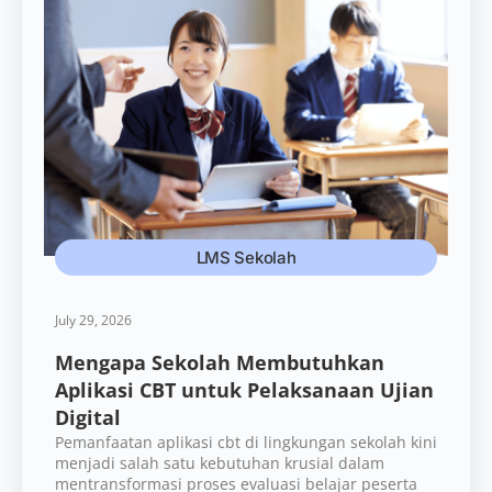
LMS Sekolah
July 29, 2026
Mengapa Sekolah Membutuhkan
Aplikasi CBT untuk Pelaksanaan Ujian
Digital
Pemanfaatan aplikasi cbt di lingkungan sekolah kini
menjadi salah satu kebutuhan krusial dalam
mentransformasi proses evaluasi belajar peserta