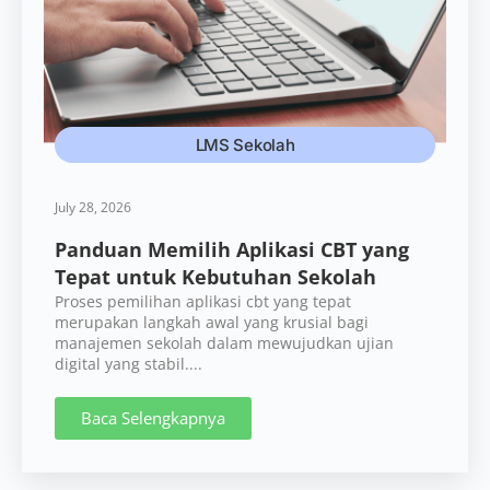
LMS Sekolah
July 28, 2026
Panduan Memilih Aplikasi CBT yang
Tepat untuk Kebutuhan Sekolah
Proses pemilihan aplikasi cbt yang tepat
merupakan langkah awal yang krusial bagi
manajemen sekolah dalam mewujudkan ujian
digital yang stabil....
Baca Selengkapnya