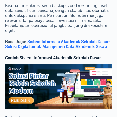
Keamanan enkripsi serta backup cloud melindungi aset
data sensitif dari bencana, dengan skalabilitas otomatis
untuk ekspansi siswa. Pembaruan fitur rutin menjaga
relevansi tanpa biaya besar. Investasi ini memastikan
keberlanjutan operasional jangka panjang di ekosistem
digital.
Baca Juga:
Sistem Informasi Akademik Sekolah Dasar:
Solusi Digital untuk Manajemen Data Akademik Siswa
Contoh Sistem Informasi Akademik Sekolah Dasar