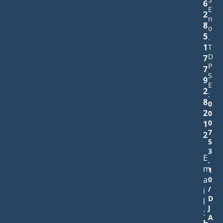
6
E
2
n
8
o
5
.
1
T
D
7
P
7
S
9
E
2
:
8
0
2
0
0
1
7
2
5
3
E
.
m
1
a
0
/
i
D
l
J
:
A