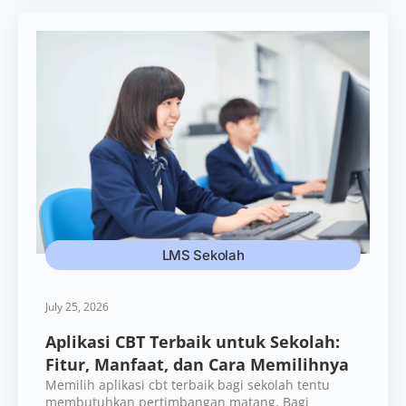
LMS Sekolah
July 25, 2026
Aplikasi CBT Terbaik untuk Sekolah:
Fitur, Manfaat, dan Cara Memilihnya
Memilih aplikasi cbt terbaik bagi sekolah tentu
membutuhkan pertimbangan matang. Bagi