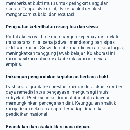
memperkuat bukti mutu untuk peringkat unggulan
daerah. Tanpa sistem ini, risiko sanksi regulasi
mengancam subsidi dan reputasi.
Penguatan keterlibatan orang tua dan siswa
Portal akses real-time membangun kepercayaan melalui
transparansi nilai serta jadwal, mendorong partisipasi
aktif wali murid. Siswa terdidik mandiri via aplikasi tugas,
meningkatkan tanggung jawab belajar. Kolaborasi ini
menghasilkan outcome akademik superior secara
empiris.
Dukungan pengambilan keputusan berbasis bukti
Dashboard grafik tren prestasi memandu alokasi sumber
daya remedial atau pengayaan, mengurangi intuisi
subyektif. Prediksi risiko dropout dari data absensi
memungkinkan pencegahan dini. Keunggulan analitik
menjadikan sekolah adaptif terhadap dinamika
pendidikan nasional.
Keandalan dan skalabilitas masa depan.