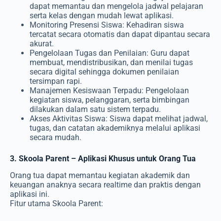
dapat memantau dan mengelola jadwal pelajaran
serta kelas dengan mudah lewat aplikasi.
Monitoring Presensi Siswa: Kehadiran siswa
tercatat secara otomatis dan dapat dipantau secara
akurat.
Pengelolaan Tugas dan Penilaian: Guru dapat
membuat, mendistribusikan, dan menilai tugas
secara digital sehingga dokumen penilaian
tersimpan rapi.
Manajemen Kesiswaan Terpadu: Pengelolaan
kegiatan siswa, pelanggaran, serta bimbingan
dilakukan dalam satu sistem terpadu.
Akses Aktivitas Siswa: Siswa dapat melihat jadwal,
tugas, dan catatan akademiknya melalui aplikasi
secara mudah.
3. Skoola Parent – Aplikasi Khusus untuk Orang Tua
Orang tua dapat memantau kegiatan akademik dan
keuangan anaknya secara realtime dan praktis dengan
aplikasi ini.
Fitur utama Skoola Parent: