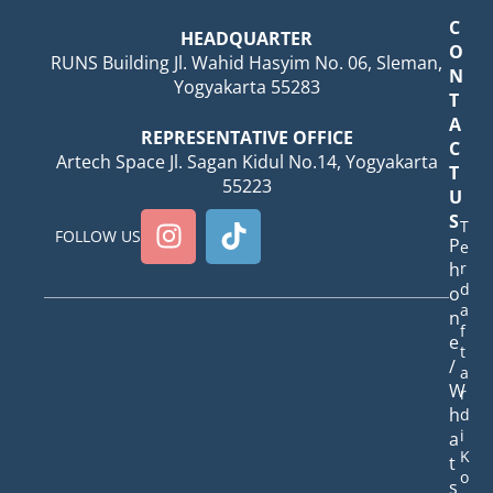
C
HEADQUARTER
O
RUNS Building Jl. Wahid Hasyim No. 06, Sleman,
N
Yogyakarta 55283
T
A
REPRESENTATIVE OFFICE
C
Artech Space Jl. Sagan Kidul No.14, Yogyakarta
T
55223
U
S
T
FOLLOW US
P
e
h
r
d
o
a
n
f
e
t
/
a
W
r
h
d
i
a
K
t
o
s