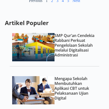
Previous
1
2
3
4
5
Next
Artikel Populer
SMP Qur’an Cendekia
Rabbani Perkuat
Pengelolaan Sekolah
melalui Digitalisasi
Administrasi
Mengapa Sekolah
Membutuhkan
Aplikasi CBT untuk
Pelaksanaan Ujian
Digital