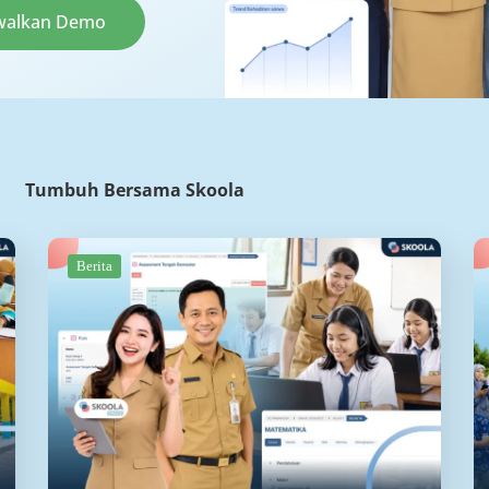
walkan Demo
Tumbuh Bersama Skoola
Berita