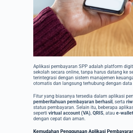
Aplikasi pembayaran SPP adalah platform dig
sekolah secara online, tanpa harus datang ke se
terintegrasi dengan sistem manajemen keuanga
otomatis dan langsung terhubung dengan data
Fitur yang biasanya tersedia dalam aplikasi p
pemberitahuan pembayaran berhasil
, serta
riw
status pembayaran. Selain itu, beberapa apli
seperti
virtual account (VA)
,
QRIS
, atau
e-walle
dengan cepat dan aman.
Kemudahan Penggunaan Aplikasi Pembayara