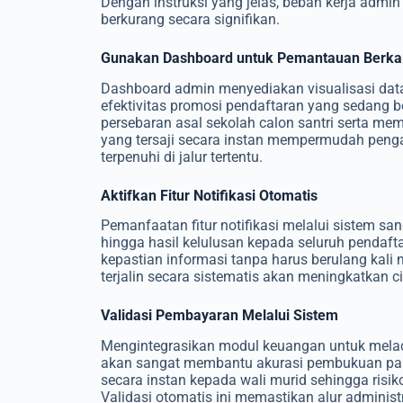
Dengan instruksi yang jelas, beban kerja admin
berkurang secara signifikan.
Gunakan Dashboard untuk Pemantauan Berka
Dashboard admin menyediakan visualisasi data 
efektivitas promosi pendaftaran yang sedang be
persebaran asal sekolah calon santri serta m
yang tersaji secara instan mempermudah penga
terpenuhi di jalur tertentu.
Aktifkan Fitur Notifikasi Otomatis
Pemanfaatan fitur notifikasi melalui sistem san
hingga hasil kelulusan kepada seluruh pendaft
kepastian informasi tanpa harus berulang kali
terjalin secara sistematis akan meningkatkan 
Validasi Pembayaran Melalui Sistem
Mengintegrasikan modul keuangan untuk melac
akan sangat membantu akurasi pembukuan pan
secara instan kepada wali murid sehingga risiko
Validasi otomatis ini memastikan alur administ