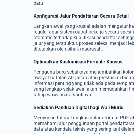
baru
Konfigurasi Jalur Pendaftaran Secara Detail
Langkah awal yang krusial adalah mengatur kateg
reguler agar sistem dapat bekerja secara spesi
otomatis terhadap kualifikasi pendaftar sehin
jalur yang terstruktur, proses seleksi menjadi l
ditetapkan oleh pihak madrasah.
Optimalkan Kustomisasi Formulir Khusus
Pengguna baru sebaiknya menambahkan kolom 
riwayat hafalan Al-Qur’an atau prestasi di bi
informasi penting yang tidak ada pada templat
yang lengkap sejak awal akan memudahkan tim 
tahap wawancara nantinya.
Sediakan Panduan Digital bagi Wali Murid
Menyusun tutorial ringkas dalam format PDF a
memahami alur penggunaan portal pendaftaran.
data atau kendala teknis yang sering kali dial