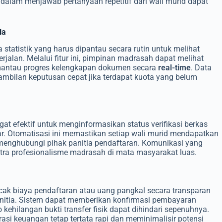
 dalam menjawab pertanyaan repetitif dari wali murid dapat
la
statistik yang harus dipantau secara rutin untuk melihat
rjalan. Melalui fitur ini, pimpinan madrasah dapat melihat
emantau progres kelengkapan dokumen secara
real-time
. Data
mbilan keputusan cepat jika terdapat kuota yang belum
gat efektif untuk menginformasikan status verifikasi berkas
ar. Otomatisasi ini memastikan setiap wali murid mendapatkan
 menghubungi pihak panitia pendaftaran. Komunikasi yang
citra profesionalisme madrasah di mata masyarakat luas.
ak biaya pendaftaran atau uang pangkal secara transparan
itia. Sistem dapat memberikan konfirmasi pembayaran
 kehilangan bukti transfer fisik dapat dihindari sepenuhnya.
rasi keuangan tetap tertata rapi dan meminimalisir potensi