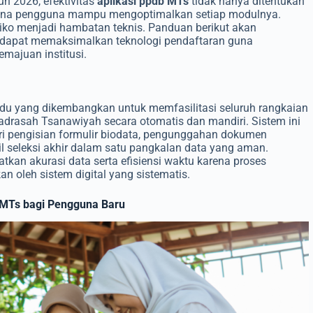
n 2026, efektivitas
aplikasi ppdb MTs
tidak hanya ditentukan
 mana pengguna mampu mengoptimalkan setiap modulnya.
risiko menjadi hambatan teknis. Panduan berikut akan
 dapat memaksimalkan teknologi pendaftaran guna
majuan institusi.
padu yang dikembangkan untuk memfasilitasi seluruh rangkaian
adrasah Tsanawiyah secara otomatis dan mandiri. Sistem ini
ari pengisian formulir biodata, pengunggahan dokumen
l seleksi akhir dalam satu pangkalan data yang aman.
tkan akurasi data serta efisiensi waktu karena proses
an oleh sistem digital yang sistematis.
 MTs bagi Pengguna Baru