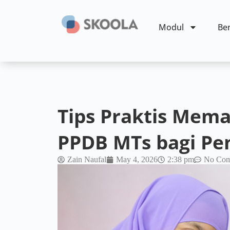
Modul
Ben
Tips Praktis Mema
PPDB MTs bagi Pe
Zain Naufal
May 4, 2026
2:38 pm
No Com