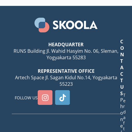
C
HEADQUARTER
O
RUNS Building Jl. Wahid Hasyim No. 06, Sleman,
N
Yogyakarta 55283
T
A
REPRESENTATIVE OFFICE
C
Artech Space Jl. Sagan Kidul No.14, Yogyakarta
T
55223
U
S
T
FOLLOW US
P
e
h
r
d
o
a
n
f
e
t