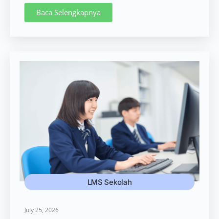
Baca Selengkapnya
LMS Sekolah
July 25, 2026