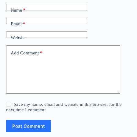
Name
*
Email
*
Website
Add Comment
*
Save my name, email and website in this browser for the
next time I comment.
Post Comment