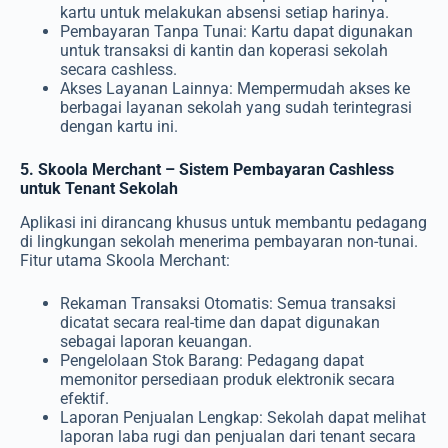
kartu untuk melakukan absensi setiap harinya.
Pembayaran Tanpa Tunai: Kartu dapat digunakan
untuk transaksi di kantin dan koperasi sekolah
secara cashless.
Akses Layanan Lainnya: Mempermudah akses ke
berbagai layanan sekolah yang sudah terintegrasi
dengan kartu ini.
5. Skoola Merchant – Sistem Pembayaran Cashless
untuk Tenant Sekolah
Aplikasi ini dirancang khusus untuk membantu pedagang
di lingkungan sekolah menerima pembayaran non-tunai.
Fitur utama Skoola Merchant:
Rekaman Transaksi Otomatis: Semua transaksi
dicatat secara real-time dan dapat digunakan
sebagai laporan keuangan.
Pengelolaan Stok Barang: Pedagang dapat
memonitor persediaan produk elektronik secara
efektif.
Laporan Penjualan Lengkap: Sekolah dapat melihat
laporan laba rugi dan penjualan dari tenant secara