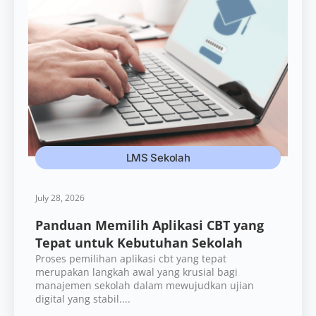
LMS Sekolah
July 28, 2026
Panduan Memilih Aplikasi CBT yang
Tepat untuk Kebutuhan Sekolah
Proses pemilihan aplikasi cbt yang tepat
merupakan langkah awal yang krusial bagi
manajemen sekolah dalam mewujudkan ujian
digital yang stabil....