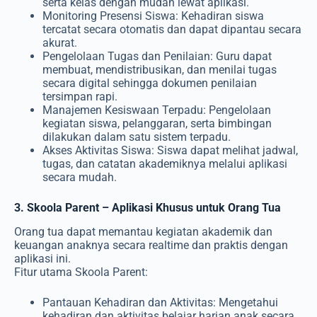
serta kelas dengan mudah lewat aplikasi.
Monitoring Presensi Siswa: Kehadiran siswa
tercatat secara otomatis dan dapat dipantau secara
akurat.
Pengelolaan Tugas dan Penilaian: Guru dapat
membuat, mendistribusikan, dan menilai tugas
secara digital sehingga dokumen penilaian
tersimpan rapi.
Manajemen Kesiswaan Terpadu: Pengelolaan
kegiatan siswa, pelanggaran, serta bimbingan
dilakukan dalam satu sistem terpadu.
Akses Aktivitas Siswa: Siswa dapat melihat jadwal,
tugas, dan catatan akademiknya melalui aplikasi
secara mudah.
3. Skoola Parent – Aplikasi Khusus untuk Orang Tua
Orang tua dapat memantau kegiatan akademik dan
keuangan anaknya secara realtime dan praktis dengan
aplikasi ini.
Fitur utama Skoola Parent:
Pantauan Kehadiran dan Aktivitas: Mengetahui
kehadiran dan aktivitas belajar harian anak secara