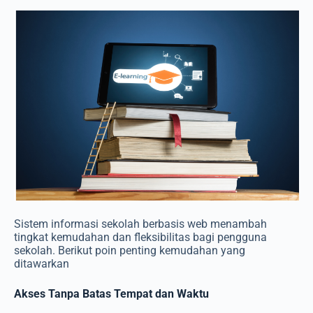
Sistem informasi sekolah berbasis web menambah
tingkat kemudahan dan fleksibilitas bagi pengguna
sekolah. Berikut poin penting kemudahan yang
ditawarkan
Akses Tanpa Batas Tempat dan Waktu