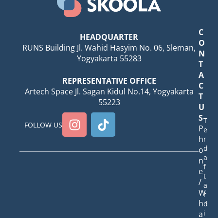
C
HEADQUARTER
O
RUNS Building Jl. Wahid Hasyim No. 06, Sleman,
N
Yogyakarta 55283
T
A
REPRESENTATIVE OFFICE
C
Artech Space Jl. Sagan Kidul No.14, Yogyakarta
T
55223
U
S
T
FOLLOW US
P
e
h
r
d
o
a
n
f
e
t
/
a
W
r
h
d
i
a