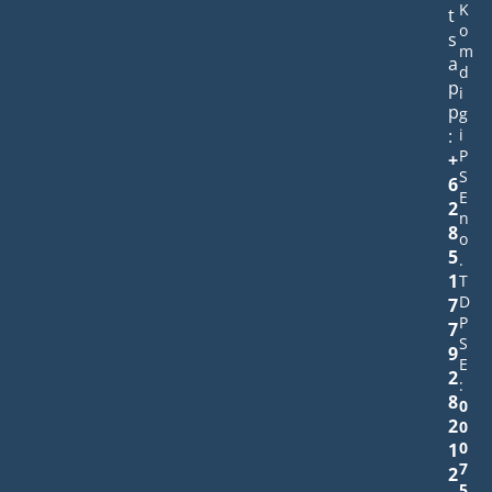
K
t
o
s
m
a
d
p
i
p
g
i
:
P
+
S
6
E
2
n
8
o
5
.
1
T
D
7
P
7
S
9
E
2
:
8
0
2
0
0
1
7
2
5