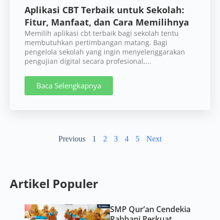
Aplikasi CBT Terbaik untuk Sekolah:
Fitur, Manfaat, dan Cara Memilihnya
Memilih aplikasi cbt terbaik bagi sekolah tentu
membutuhkan pertimbangan matang. Bagi
pengelola sekolah yang ingin menyelenggarakan
pengujian digital secara profesional,...
Baca Selengkapnya
Previous
1
2
3
4
5
Next
Artikel Populer
SMP Qur’an Cendekia
Rabbani Perkuat