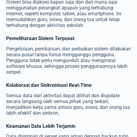
Sistem bisa diakses kapan saja dan dari mana saja
menggunakan perangkat apapun yang terhubung
internet, seperti komputer, tablet, atau smartphone. Ini
memudahkan guru, siswa, dan orang tua untuk tetap
terhubung dengan aktivitas sekolah.
Pemeliharaan Sistem Terpusat
Pengelolaan, pembaruan, dan perbaikan sistem dilakukan
secara pusat tanpa harus mengganggu pengguna.
Pengguna tidak perlu mengunduh atau menginstal
software khusus, sehingga proses penggunaannya lebih
simpel.
Kolaborasi dan Sinkronisasi Real-Time
Semua data dan aktivitas dapat dilihat dan diupdate
secara langsung oleh semua pihak yang terkait,
menjadikan kerja sama antara guru, siswa, dan orang tua
lebih efektif dan sinkron.
Keamanan Data Lebih Terjamin
Data disimpan di server yang aman dengan backup rutin,