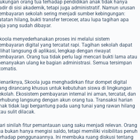
ukungan orang tua terhadap pendidikan anak tidak hanya
adir di sisi akademik, tetapi juga administratif. Namun urusan
embayaran sekolah sering menjadi sumber kebingungan:
atatan hilang, bukti transfer tercecer, atau lupa tagihan apa
aja yang sudah dibayar.
koola menyederhanakan proses ini melalui sistem
embayaran digital yang tercatat rapi. Tagihan sekolah dapat
ilihat langsung di aplikasi, lengkap dengan riwayat
embayaran. Orang tua tidak perlu lagi mencari bukti lama atau
enanyakan ulang ke bagian administrasi. Semua tersimpan
tomatis.
enariknya, Skoola juga menghadirkan fitur dompet digital
ang dirancang khusus untuk kebutuhan siswa di lingkungan
ekolah. Ekosistem pembayaran internal ini aman, tercatat, dan
erhubung langsung dengan akun orang tua. Transaksi harian
nak tidak lagi bergantung pada uang tunai yang rawan hilang
tau sulit dilacak.
ari sinilah fitur pemantauan uang saku menjadi relevan. Orang
ua bukan hanya mengisi saldo, tetapi memiliki visibilitas penuh
erhadap penggunaannya. Ini membuka ruang diskusi tentang