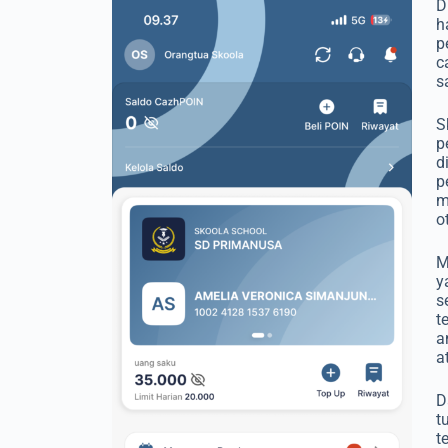
D
h
p
c
s
S
p
d
p
m
o
M
y
s
t
a
a
D
t
t