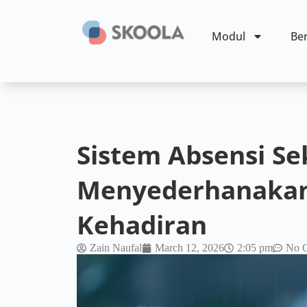
Modul
Ben
Sistem Absensi Se
Menyederhanakan
Kehadiran
Zain Naufal
March 12, 2026
2:05 pm
No 