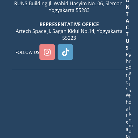
O
RUNS Building Jl. Wahid Hasyim No. 06, Sleman,
N
Yogyakarta 55283
T
A
REPRESENTATIVE OFFICE
C
Artech Space Jl. Sagan Kidul No.14, Yogyakarta
T
55223
U
S
T
FOLLOW US
P
e
h
r
d
o
a
n
f
e
t
/
a
W
r
h
d
i
a
K
t
o
s
m
a
d
p
i