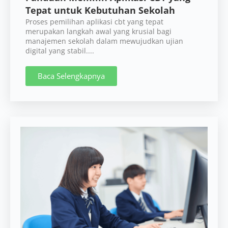
Tepat untuk Kebutuhan Sekolah
Proses pemilihan aplikasi cbt yang tepat
merupakan langkah awal yang krusial bagi
manajemen sekolah dalam mewujudkan ujian
digital yang stabil....
Baca Selengkapnya