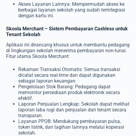
Akses Layanan Lainnya: Mempermudah akses ke
berbagai layanan sekolah yang sudah terintegrasi
dengan kartu ini.
Skoola Merchant – Sistem Pembayaran Cashless untuk
Tenant Sekolah
Aplikasi ini dirancang khusus untuk membantu pedagang
di lingkungan sekolah menerima pembayaran non-tunai.
Fitur utama Skoola Merchant:
Rekaman Transaksi Otomatis: Semua transaksi
dicatat secara real-time dan dapat digunakan
sebagai laporan keuangan.
Pengelolaan Stok Barang: Pedagang dapat
memonitor persediaan produk elektronik secara
efektif.
Laporan Penjualan Lengkap: Sekolah dapat melihat
laporan laba rugi dan penjualan dari tenant secara
transparan.
Layanan PPOB: Mendukung pembayaran pulsa,
token listrik, dan tagihan lainnya melalui koperasi
sekolah.