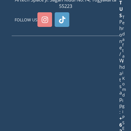
T
55223
U
S
T
FOLLOW US
P
e
h
r
d
o
a
n
f
e
t
/
a
W
r
h
d
i
a
K
t
o
s
m
a
d
p
i
p
g
i
:
P
+
S
6
E