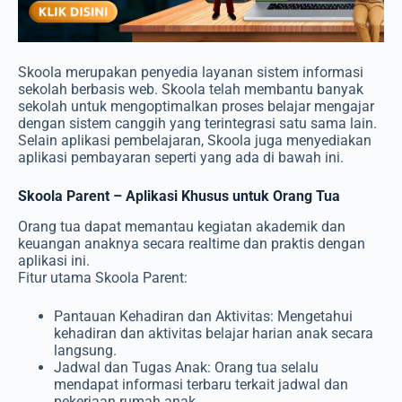
Skoola merupakan penyedia layanan sistem informasi
sekolah berbasis web. Skoola telah membantu banyak
sekolah untuk mengoptimalkan proses belajar mengajar
dengan sistem canggih yang terintegrasi satu sama lain.
Selain aplikasi pembelajaran, Skoola juga menyediakan
aplikasi pembayaran seperti yang ada di bawah ini.
Skoola Parent – Aplikasi Khusus untuk Orang Tua
Orang tua dapat memantau kegiatan akademik dan
keuangan anaknya secara realtime dan praktis dengan
aplikasi ini.
Fitur utama Skoola Parent:
Pantauan Kehadiran dan Aktivitas: Mengetahui
kehadiran dan aktivitas belajar harian anak secara
langsung.
Jadwal dan Tugas Anak: Orang tua selalu
mendapat informasi terbaru terkait jadwal dan
pekerjaan rumah anak.