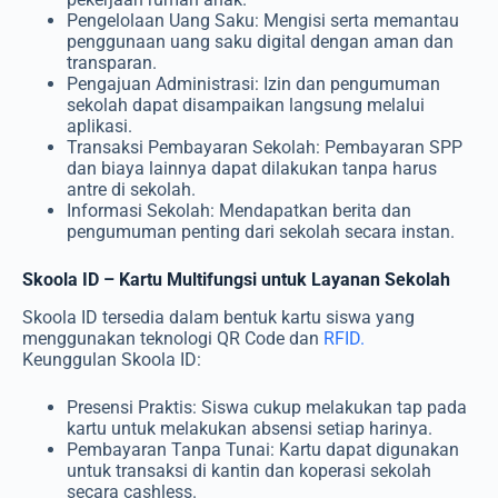
Pengelolaan Uang Saku: Mengisi serta memantau
penggunaan uang saku digital dengan aman dan
transparan.
Pengajuan Administrasi: Izin dan pengumuman
sekolah dapat disampaikan langsung melalui
aplikasi.
Transaksi Pembayaran Sekolah: Pembayaran SPP
dan biaya lainnya dapat dilakukan tanpa harus
antre di sekolah.
Informasi Sekolah: Mendapatkan berita dan
pengumuman penting dari sekolah secara instan.
Skoola ID – Kartu Multifungsi untuk Layanan Sekolah
Skoola ID tersedia dalam bentuk kartu siswa yang
menggunakan teknologi QR Code dan
RFID.
Keunggulan Skoola ID:
Presensi Praktis: Siswa cukup melakukan tap pada
kartu untuk melakukan absensi setiap harinya.
Pembayaran Tanpa Tunai: Kartu dapat digunakan
untuk transaksi di kantin dan koperasi sekolah
secara cashless.