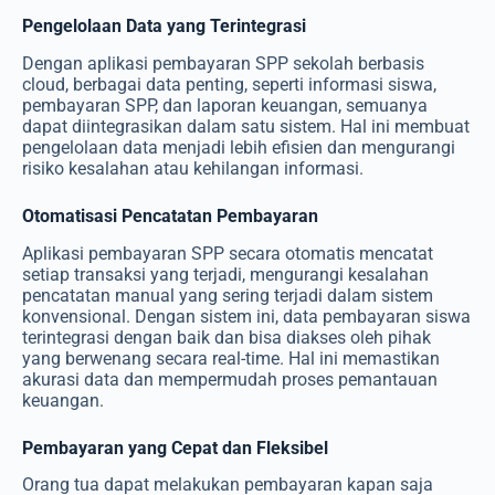
Pengelolaan Data yang Terintegrasi
Dengan aplikasi pembayaran SPP sekolah berbasis
cloud, berbagai data penting, seperti informasi siswa,
pembayaran SPP, dan laporan keuangan, semuanya
dapat diintegrasikan dalam satu sistem. Hal ini membuat
pengelolaan data menjadi lebih efisien dan mengurangi
risiko kesalahan atau kehilangan informasi.
Otomatisasi Pencatatan Pembayaran
Aplikasi pembayaran SPP secara otomatis mencatat
setiap transaksi yang terjadi, mengurangi kesalahan
pencatatan manual yang sering terjadi dalam sistem
konvensional. Dengan sistem ini, data pembayaran siswa
terintegrasi dengan baik dan bisa diakses oleh pihak
yang berwenang secara real-time. Hal ini memastikan
akurasi data dan mempermudah proses pemantauan
keuangan.
Pembayaran yang Cepat dan Fleksibel
Orang tua dapat melakukan pembayaran kapan saja