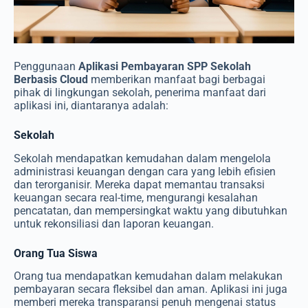
Penggunaan
Aplikasi Pembayaran SPP Sekolah
Berbasis Cloud
memberikan manfaat bagi berbagai
pihak di lingkungan sekolah, penerima manfaat dari
aplikasi ini, diantaranya adalah:
Sekolah
Sekolah mendapatkan kemudahan dalam mengelola
administrasi keuangan dengan cara yang lebih efisien
dan terorganisir. Mereka dapat memantau transaksi
keuangan secara real-time, mengurangi kesalahan
pencatatan, dan mempersingkat waktu yang dibutuhkan
untuk rekonsiliasi dan laporan keuangan.
Orang Tua Siswa
Orang tua mendapatkan kemudahan dalam melakukan
pembayaran secara fleksibel dan aman. Aplikasi ini juga
memberi mereka transparansi penuh mengenai status