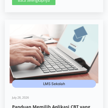
Baca Selengkapnya
LMS Sekolah
July 28, 2026
Panduan Memilih Aplikasi CBT yang