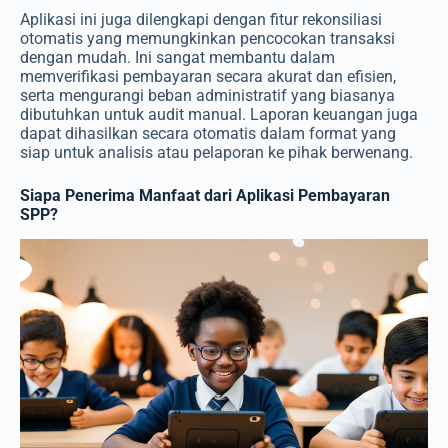
Aplikasi ini juga dilengkapi dengan fitur rekonsiliasi
otomatis yang memungkinkan pencocokan transaksi
dengan mudah. Ini sangat membantu dalam
memverifikasi pembayaran secara akurat dan efisien,
serta mengurangi beban administratif yang biasanya
dibutuhkan untuk audit manual. Laporan keuangan juga
dapat dihasilkan secara otomatis dalam format yang
siap untuk analisis atau pelaporan ke pihak berwenang.
Siapa Penerima Manfaat dari Aplikasi Pembayaran
SPP?