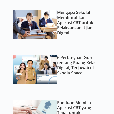
Mengapa Sekolah
Membutuhkan
Aplikasi CBT untuk
Pelaksanaan Ujian
Digital
6 Pertanyaan Guru
tentang Ruang Kelas
Digital, Terjawab di
Skoola Space
Panduan Memilih
Aplikasi CBT yang
Tepat untuk