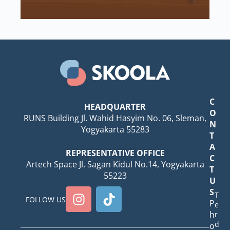
C
HEADQUARTER
O
RUNS Building Jl. Wahid Hasyim No. 06, Sleman,
N
Yogyakarta 55283
T
A
REPRESENTATIVE OFFICE
C
Artech Space Jl. Sagan Kidul No.14, Yogyakarta
T
55223
U
S
T
FOLLOW US
P
e
h
r
d
o