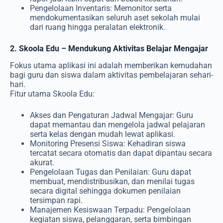
Pengelolaan Inventaris: Memonitor serta
mendokumentasikan seluruh aset sekolah mulai
dari ruang hingga peralatan elektronik.
2. Skoola Edu – Mendukung Aktivitas Belajar Mengajar
Fokus utama aplikasi ini adalah memberikan kemudahan
bagi guru dan siswa dalam aktivitas pembelajaran sehari-
hari.
Fitur utama Skoola Edu:
Akses dan Pengaturan Jadwal Mengajar: Guru
dapat memantau dan mengelola jadwal pelajaran
serta kelas dengan mudah lewat aplikasi.
Monitoring Presensi Siswa: Kehadiran siswa
tercatat secara otomatis dan dapat dipantau secara
akurat.
Pengelolaan Tugas dan Penilaian: Guru dapat
membuat, mendistribusikan, dan menilai tugas
secara digital sehingga dokumen penilaian
tersimpan rapi.
Manajemen Kesiswaan Terpadu: Pengelolaan
kegiatan siswa, pelanggaran, serta bimbingan