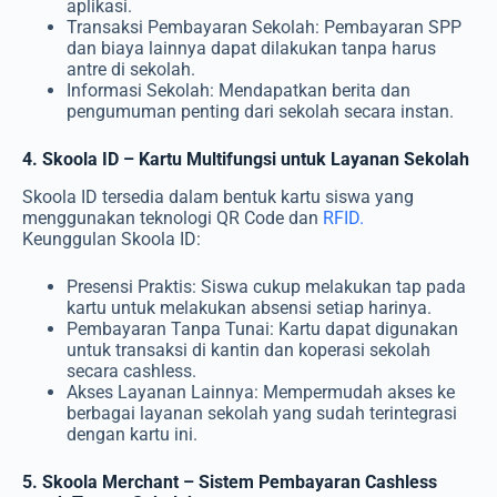
aplikasi.
Transaksi Pembayaran Sekolah: Pembayaran SPP
dan biaya lainnya dapat dilakukan tanpa harus
antre di sekolah.
Informasi Sekolah: Mendapatkan berita dan
pengumuman penting dari sekolah secara instan.
4. Skoola ID – Kartu Multifungsi untuk Layanan Sekolah
Skoola ID tersedia dalam bentuk kartu siswa yang
menggunakan teknologi QR Code dan
RFID.
Keunggulan Skoola ID:
Presensi Praktis: Siswa cukup melakukan tap pada
kartu untuk melakukan absensi setiap harinya.
Pembayaran Tanpa Tunai: Kartu dapat digunakan
untuk transaksi di kantin dan koperasi sekolah
secara cashless.
Akses Layanan Lainnya: Mempermudah akses ke
berbagai layanan sekolah yang sudah terintegrasi
dengan kartu ini.
5. Skoola Merchant – Sistem Pembayaran Cashless