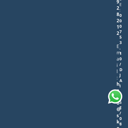
9
E
2
:
8
0
2
0
0
1
7
2
5
3
E
.
m
1
a
0
/
i
D
l
J
:
A
h
I
a
.
l
P
S
o
E
@
/
s
0
k
8