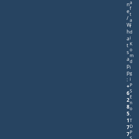
a
n
f
e
t
/
a
W
r
h
d
i
a
K
t
o
s
m
a
d
p
i
p
g
i
:
P
+
S
6
E
2
n
8
o
5
.
1
T
D
7
P
7
S