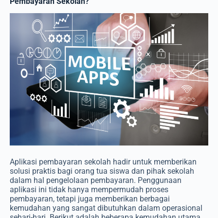
Pembayaran Sekolah?
Aplikasi pembayaran sekolah hadir untuk memberikan
solusi praktis bagi orang tua siswa dan pihak sekolah
dalam hal pengelolaan pembayaran. Penggunaan
aplikasi ini tidak hanya mempermudah proses
pembayaran, tetapi juga memberikan berbagai
kemudahan yang sangat dibutuhkan dalam operasional
sehari-hari. Berikut adalah beberapa kemudahan utama