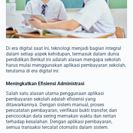
Di era digital saat ini, teknologi menjadi bagian integral
dalam setiap aspek kehidupan, termasuk dalam dunia
pendidikan.Berikut ini adalah alasan mengapa sekolah
harus mulai menggunakan aplikasi pembayaran sekolah,
terutama di era digital ini:
Meningkatkan Efisiensi Administrasi
Salah satu alasan utama penggunaan aplikasi
pembayaran sekolah adalah efisiensi yang
ditawarkannya. Dengan sistem manual, proses
pencatatan pembayaran, verifikasi bukti transfer, dan
pencocokan data sering memakan waktu dan rentan
terhadap kesalahan. Dengan aplikasi pembayaran,
semua transaksi tercatat otomatis dalam sistem.