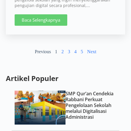
pengujian digital secara profesional,...
Baca Selengkapnya
Previous
1
2
3
4
5
Next
Artikel Populer
SMP Qur’an Cendekia
Rabbani Perkuat
Pengelolaan Sekolah
melalui Digitalisasi
Administrasi