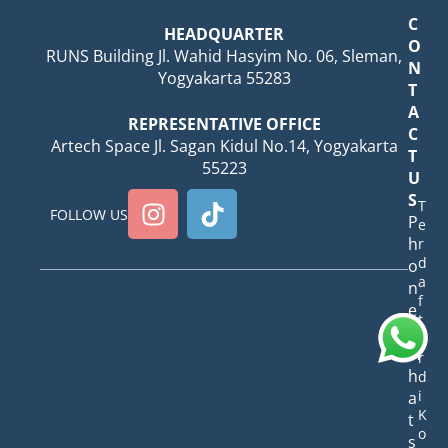
C
HEADQUARTER
O
RUNS Building Jl. Wahid Hasyim No. 06, Sleman,
N
Yogyakarta 55283
T
A
REPRESENTATIVE OFFICE
C
Artech Space Jl. Sagan Kidul No.14, Yogyakarta
T
55223
U
S
T
FOLLOW US
P
e
h
r
d
o
a
n
f
e
t
/
a
W
r
h
d
i
a
K
t
o
s