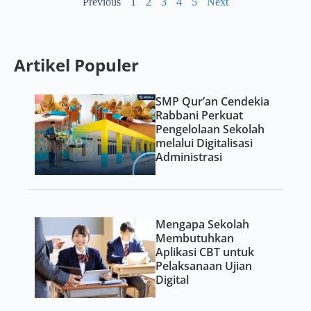
Previous
1
2
3
4
5
Next
Artikel Populer
SMP Qur’an Cendekia
Rabbani Perkuat
Pengelolaan Sekolah
melalui Digitalisasi
Administrasi
Mengapa Sekolah
Membutuhkan
Aplikasi CBT untuk
Pelaksanaan Ujian
Digital