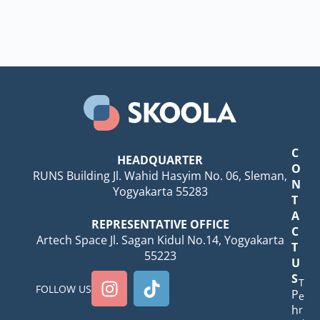
C
HEADQUARTER
O
RUNS Building Jl. Wahid Hasyim No. 06, Sleman,
N
Yogyakarta 55283
T
A
REPRESENTATIVE OFFICE
C
Artech Space Jl. Sagan Kidul No.14, Yogyakarta
T
55223
U
S
T
FOLLOW US
P
e
h
r