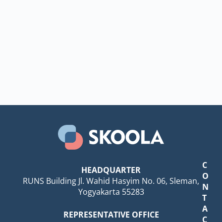
C
HEADQUARTER
O
RUNS Building Jl. Wahid Hasyim No. 06, Sleman,
N
Yogyakarta 55283
T
A
REPRESENTATIVE OFFICE
C