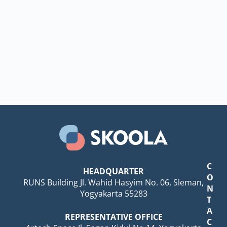
C
HEADQUARTER
O
RUNS Building Jl. Wahid Hasyim No. 06, Sleman,
N
Yogyakarta 55283
T
A
REPRESENTATIVE OFFICE
C