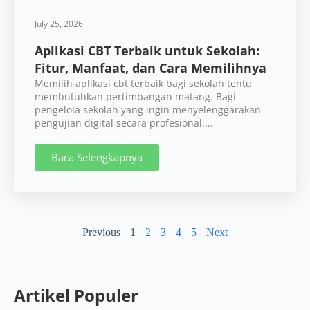
Previous
1
2
3
4
5
Next
Artikel Populer
SMP Qur’an Cendekia
Rabbani Perkuat
Pengelolaan Sekolah
melalui Digitalisasi
Administrasi
Mengapa Sekolah
Membutuhkan