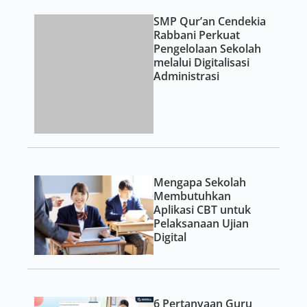
Aplikasi CBT untuk
Pelaksanaan Ujian
Digital
6 Pertanyaan Guru
tentang Ruang Kelas
Digital, Terjawab di
Skoola Space
Panduan Memilih
Aplikasi CBT yang
Tepat untuk
Kebutuhan Sekolah