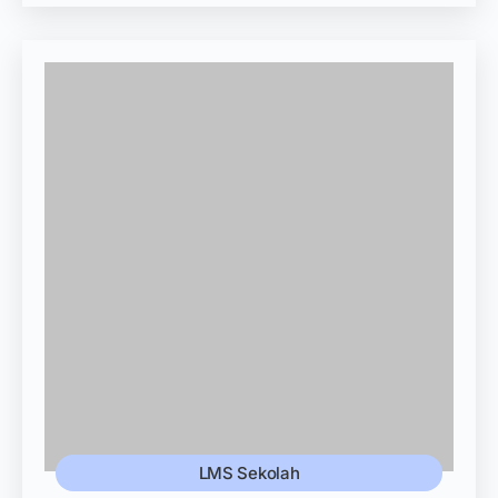
LMS Sekolah
July 25, 2026
Aplikasi CBT Terbaik untuk Sekolah:
Fitur, Manfaat, dan Cara Memilihnya
Memilih aplikasi cbt terbaik bagi sekolah tentu
membutuhkan pertimbangan matang. Bagi
pengelola sekolah yang ingin menyelenggarakan
pengujian digital secara profesional,...
Baca Selengkapnya