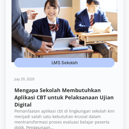
LMS Sekolah
July 29, 2026
Mengapa Sekolah Membutuhkan
Aplikasi CBT untuk Pelaksanaan Ujian
Digital
Pemanfaatan aplikasi cbt di lingkungan sekolah kini
menjadi salah satu kebutuhan krusial dalam
mentransformasi proses evaluasi belajar peserta
didik. Penggunaan...