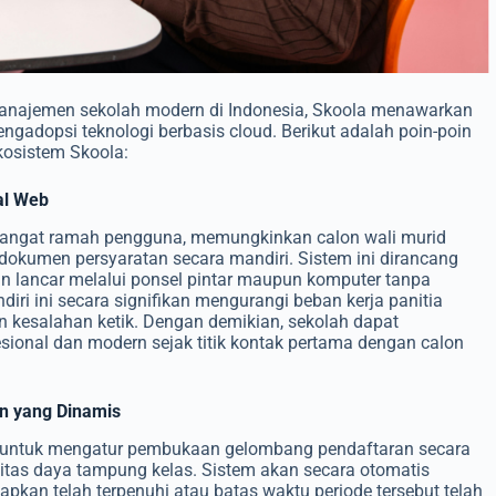
manajemen sekolah modern di Indonesia, Skoola menawarkan
ngadopsi teknologi berbasis cloud. Berikut adalah poin-poin
kosistem Skoola:
al Web
sangat ramah pengguna, memungkinkan calon wali murid
dokumen persyaratan secara mandiri. Sistem ini dirancang
an lancar melalui ponsel pintar maupun komputer tanpa
iri ini secara signifikan mengurangi beban kerja panitia
 kesalahan ketik. Dengan demikian, sekolah dapat
ional dan modern sejak titik kontak pertama dengan calon
n yang Dinamis
 untuk mengatur pembukaan gelombang pendaftaran secara
sitas daya tampung kelas. Sistem akan secara otomatis
apkan telah terpenuhi atau batas waktu periode tersebut telah