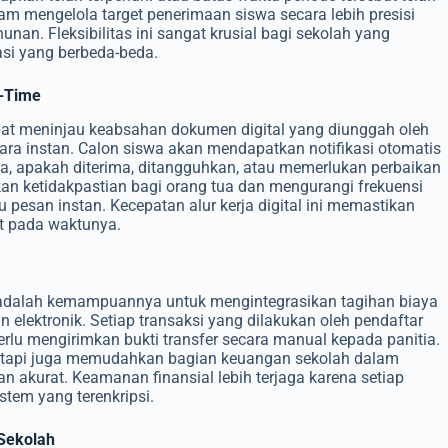
am mengelola target penerimaan siswa secara lebih presisi
unan. Fleksibilitas ini sangat krusial bagi sekolah yang
tasi yang berbeda-beda.
l-Time
apat meninjau keabsahan dokumen digital yang diunggah oleh
cara instan. Calon siswa akan mendapatkan notifikasi otomatis
, apakah diterima, ditangguhkan, atau memerlukan perbaikan
kan ketidakpastian bagi orang tua dan mengurangi frekuensi
au pesan instan. Kecepatan alur kerja digital ini memastikan
at pada waktunya.
d adalah kemampuannya untuk mengintegrasikan tagihan biaya
elektronik. Setiap transaksi yang dilakukan oleh pendaftar
perlu mengirimkan bukti transfer secara manual kepada panitia.
tetapi juga memudahkan bagian keuangan sekolah dalam
n akurat. Keamanan finansial lebih terjaga karena setiap
stem yang terenkripsi.
Sekolah