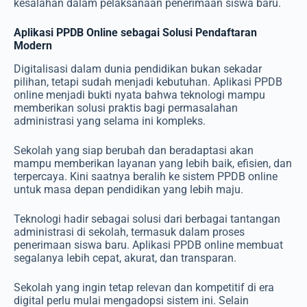
kesalahan dalam pelaksanaan penerimaan siswa baru.
Aplikasi PPDB Online sebagai Solusi Pendaftaran
Modern
Digitalisasi dalam dunia pendidikan bukan sekadar
pilihan, tetapi sudah menjadi kebutuhan. Aplikasi PPDB
online menjadi bukti nyata bahwa teknologi mampu
memberikan solusi praktis bagi permasalahan
administrasi yang selama ini kompleks.
Sekolah yang siap berubah dan beradaptasi akan
mampu memberikan layanan yang lebih baik, efisien, dan
terpercaya. Kini saatnya beralih ke sistem PPDB online
untuk masa depan pendidikan yang lebih maju.
Teknologi hadir sebagai solusi dari berbagai tantangan
administrasi di sekolah, termasuk dalam proses
penerimaan siswa baru.
Aplikasi PPDB online
membuat
segalanya lebih cepat, akurat, dan transparan.
Sekolah yang ingin tetap relevan dan kompetitif di era
digital perlu mulai mengadopsi sistem ini. Selain