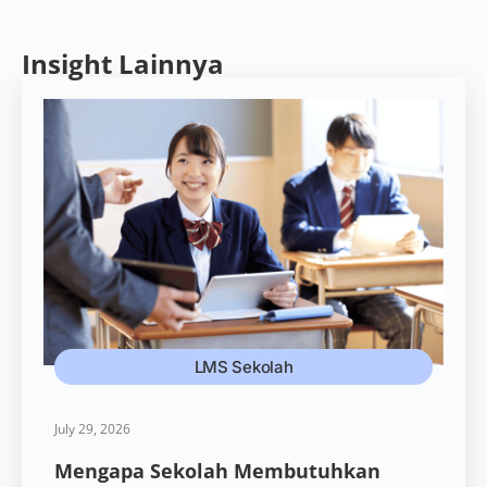
Insight Lainnya
LMS Sekolah
July 29, 2026
Mengapa Sekolah Membutuhkan