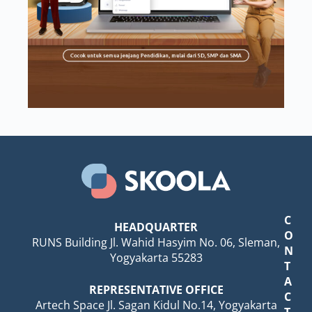
C
HEADQUARTER
O
RUNS Building Jl. Wahid Hasyim No. 06, Sleman,
N
Yogyakarta 55283
T
A
REPRESENTATIVE OFFICE
C
Artech Space Jl. Sagan Kidul No.14, Yogyakarta