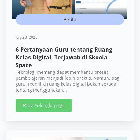
Berita
July 28, 2026
6 Pertanyaan Guru tentang Ruang
Kelas Digital, Terjawab di Skoola
Space
Teknologi memang dapat membantu proses
pembelajaran menjadi lebih praktis. Namun, bagi
guru, memiliki ruang kelas digital bukan sekadar
tentang menggunakan...
Baca Selengkapnya