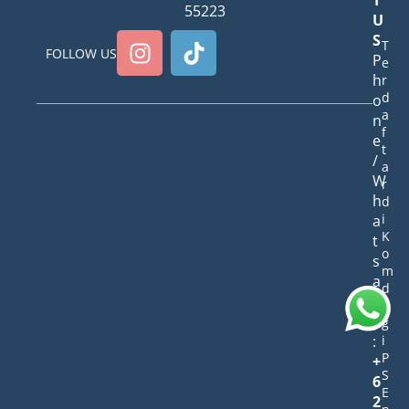
T
55223
U
S
T
FOLLOW US
P
e
h
r
d
o
a
n
f
e
t
/
a
W
r
h
d
i
a
K
t
o
s
m
a
d
p
i
p
g
i
:
P
+
S
6
E
2