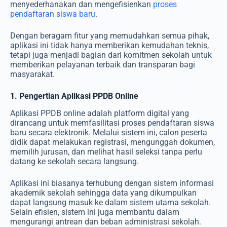
menyederhanakan dan mengefisienkan
proses
pendaftaran siswa baru
.
Dengan beragam fitur yang memudahkan semua pihak,
aplikasi ini tidak hanya memberikan kemudahan teknis,
tetapi juga menjadi bagian dari komitmen sekolah untuk
memberikan pelayanan terbaik dan transparan bagi
masyarakat.
1. Pengertian Aplikasi PPDB Online
Aplikasi PPDB online
adalah platform digital yang
dirancang untuk memfasilitasi proses pendaftaran siswa
baru secara elektronik. Melalui sistem ini, calon peserta
didik dapat melakukan registrasi, mengunggah dokumen,
memilih jurusan, dan melihat hasil seleksi tanpa perlu
datang ke sekolah secara langsung.
Aplikasi ini biasanya terhubung dengan
sistem informasi
akademik sekolah
sehingga data yang dikumpulkan
dapat langsung masuk ke dalam sistem utama sekolah.
Selain efisien, sistem ini juga membantu dalam
mengurangi antrean dan beban administrasi sekolah.