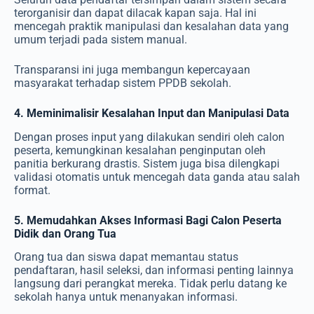
terorganisir dan dapat dilacak kapan saja. Hal ini
mencegah praktik manipulasi dan kesalahan data yang
umum terjadi pada sistem manual.
Transparansi ini juga membangun kepercayaan
masyarakat terhadap sistem PPDB sekolah.
4. Meminimalisir Kesalahan Input dan Manipulasi Data
Dengan proses input yang dilakukan sendiri oleh calon
peserta, kemungkinan kesalahan penginputan oleh
panitia berkurang drastis. Sistem juga bisa dilengkapi
validasi otomatis untuk mencegah data ganda atau salah
format.
5. Memudahkan Akses Informasi Bagi Calon Peserta
Didik dan Orang Tua
Orang tua dan siswa dapat memantau status
pendaftaran, hasil seleksi, dan informasi penting lainnya
langsung dari perangkat mereka. Tidak perlu datang ke
sekolah hanya untuk menanyakan informasi.