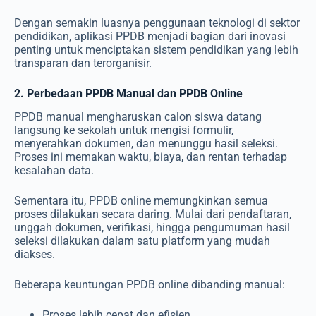
Dengan semakin luasnya penggunaan teknologi di sektor
pendidikan, aplikasi PPDB menjadi bagian dari inovasi
penting untuk menciptakan sistem pendidikan yang lebih
transparan dan terorganisir.
2. Perbedaan PPDB Manual dan PPDB Online
PPDB manual mengharuskan calon siswa datang
langsung ke sekolah untuk mengisi formulir,
menyerahkan dokumen, dan menunggu hasil seleksi.
Proses ini memakan waktu, biaya, dan rentan terhadap
kesalahan data.
Sementara itu, PPDB online memungkinkan semua
proses dilakukan secara daring. Mulai dari pendaftaran,
unggah dokumen, verifikasi, hingga pengumuman hasil
seleksi dilakukan dalam satu platform yang mudah
diakses.
Beberapa keuntungan PPDB online dibanding manual:
Proses lebih cepat dan efisien