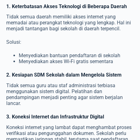
1. Keterbatasan Akses Teknologi di Beberapa Daerah
Tidak semua daerah memiliki akses internet yang
memadai atau perangkat teknologi yang lengkap. Hal ini
menjadi tantangan bagi sekolah di daerah terpencil.
Solusi:
Menyediakan bantuan pendaftaran di sekolah
Menyediakan akses Wi-Fi gratis sementara
2. Kesiapan SDM Sekolah dalam Mengelola Sistem
Tidak semua guru atau staf administrasi terbiasa
menggunakan sistem digital. Pelatihan dan
pendampingan menjadi penting agar sistem berjalan
lancar.
3. Koneksi Internet dan Infrastruktur Digital
Koneksi internet yang lambat dapat menghambat proses
verifikasi atau pengunggahan dokumen. Sekolah perlu
memastikan jaringan stabil, terutama saat pendaftaran