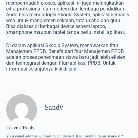
mempermudah proses, aplikasi ini juga meningkatkan
citra profesional dan modern dari lembaga pendidikan.
Anda bisa mengadopsi Skoola System, aplikasi berbasis
web untuk manajemen sekolah, tata usaha dan guru.
Bisa diakses di berbagai device seperti laptop,
smartphone maupun tablet tanpa perlu install aplikasi.
Di dalam aplikasi Skoola System, menawarkan fitur
Manajemen PPDB. Benefit dari fitur Manajemen PPDB
adalah proses penerimaan siswa baru jadi lebih efisien
dan terintegrasi dengan fitur/aplikasi PPDB. Untuk
informasi selanjutnya klik di
sini
.
Sandy
Leave a Reply
Your email address will not be published.
Required fields are marked
*