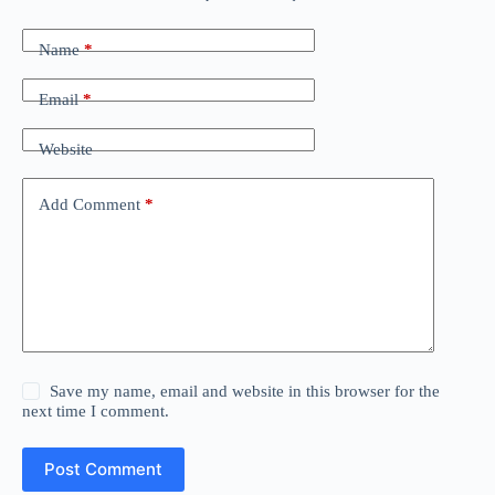
Name
*
Email
*
Website
Add Comment
*
Save my name, email and website in this browser for the
next time I comment.
Post Comment