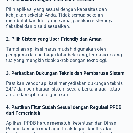
Pilih aplikasi yang sesuai dengan kapasitas dan
kebijakan sekolah Anda. Tidak semua sekolah
membutuhkan fitur yang sama, pastikan sistemnya
fleksibel dan bisa disesuaikan.
2. Pilih Sistem yang User-Friendly dan Aman
Tampilan aplikasi harus mudah digunakan oleh
pengguna dari berbagai latar belakang, termasuk orang
tua yang mungkin tidak akrab dengan teknologi.
3. Perhatikan Dukungan Teknis dan Pembaruan Sistem
Pastikan vendor aplikasi menyediakan
dukungan teknis
24/7
dan pembaruan sistem secara berkala agar tetap
aman dan optimal digunakan.
4. Pastikan Fitur Sudah Sesuai dengan Regulasi PPDB
dari Pemerintah
Aplikasi PPDB harus mematuhi ketentuan dari Dinas
Pendidikan setempat agar tidak terjadi konflik atau