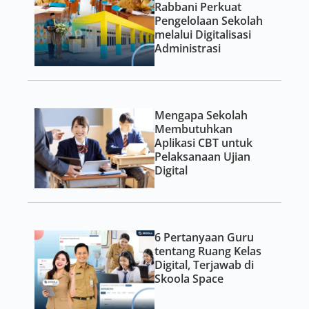
Rabbani Perkuat
Pengelolaan Sekolah
melalui Digitalisasi
Administrasi
Mengapa Sekolah
Membutuhkan
Aplikasi CBT untuk
Pelaksanaan Ujian
Digital
6 Pertanyaan Guru
tentang Ruang Kelas
Digital, Terjawab di
Skoola Space